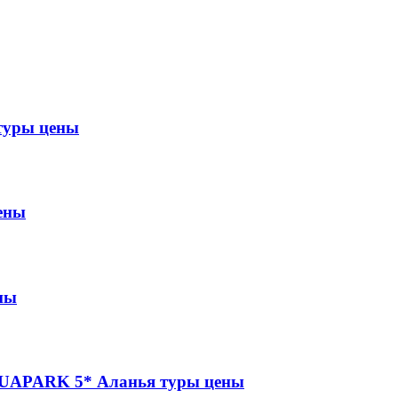
туры цены
ены
ны
APARK 5* Аланья туры цены