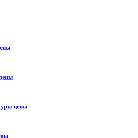
цены
цены
туры цены
ены