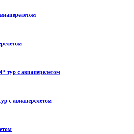
виаперелетом
ерелетом
 тур с авиаперелетом
р с авиаперелетом
етом