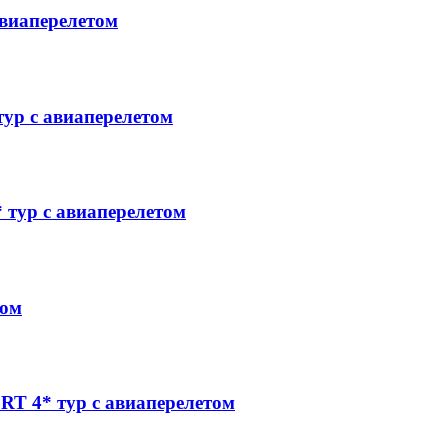
виаперелетом
р с авиаперелетом
тур с авиаперелетом
том
4* тур с авиаперелетом