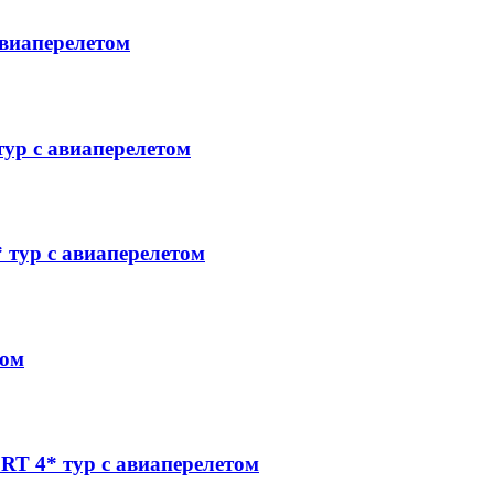
виаперелетом
р с авиаперелетом
тур с авиаперелетом
том
4* тур с авиаперелетом