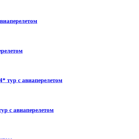
виаперелетом
ерелетом
 тур с авиаперелетом
р с авиаперелетом